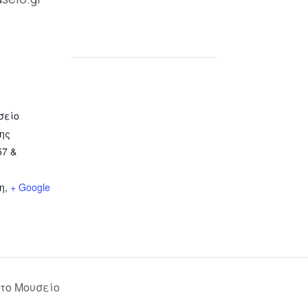
σείο
ης
7 &
η
,
+ Google
το Μουσείο