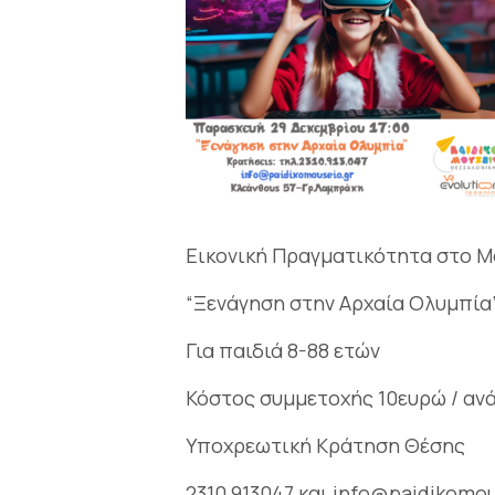
Εικονική Πραγματικότητα στο Μο
“Ξενάγηση στην Αρχαία Ολυμπία”
Για παιδιά 8-88 ετών
Κόστος συμμετοχής 10ευρώ / ανά
Υποχρεωτική Κράτηση Θέσης
2310 913047 και info@paidikomou