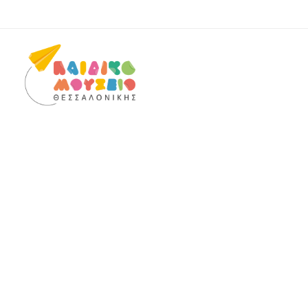
Today we are closed
Αρχική
Επ