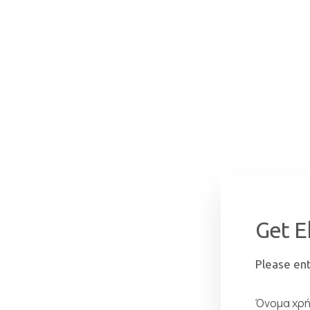
Login
sername
Please en
n.
Όνομα χρή