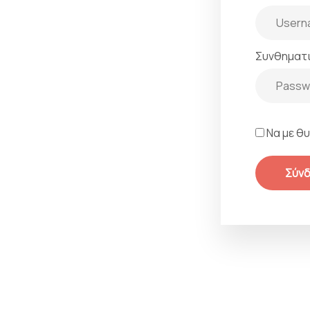
Συνθηματ
Να με θ